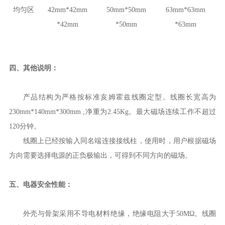
均匀区
42
mm*
42
mm
50
mm*
50
mm
63
mm*
63
mm
*
42
mm
*
50
mm
*
63
mm
四
、
其他说明：
产品结构为严格按标准亥姆霍兹线圈定型。线圈长宽高为
230
mm*
140
mm*
300
mm ,
净重为
2.45
Kg
。
最大磁场连续工作不超过
120
分钟。
线圈上已经按输入同名端连接接线柱，使用时，用户根据磁场
方向需要选择电源的正负极输出，可得到不同方向的磁场。
五
、
电器安全性能：
外壳与骨架采用不导电材料绝缘，绝缘电阻大于
50MΩ
。线圈