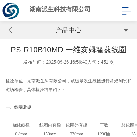
湖南派生科技有限公司
产品中心
PS-R10B10MD 一维亥姆霍兹线圈
发布时间：2025-09-26 16:56:40
人气：
451 次
检验单位：湖南派生科有限公司，就磁场发生线圈进行常规测试和
磁场检验，具体检验结果如下：
一、
线圈常规
绕线线径
线圈内直径
线圈外直径
匝数
总线圈
0.8
mm
159
mm
230
mm
1200
匝
35