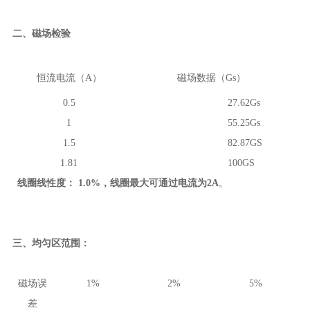
二
、
磁场检验
恒流电流（
A
）
磁场数据（
Gs
）
0.5
27.62
Gs
1
55.25
Gs
1.5
82.87GS
1.81
100GS
线圈线性度：
1.0%
，线圈最大可通过电流为
2
A
。
三
、
均匀区范围：
磁场误
1
%
2
%
5
%
差