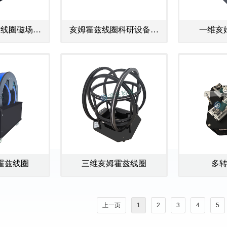
兹线圈磁场均
亥姆霍兹线圈科研设备定
一维亥
生装置
制
霍兹线圈
三维亥姆霍兹线圈
多
上一页
1
2
3
4
5