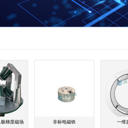
0 八极梯度磁场
非标电磁铁
一维亥