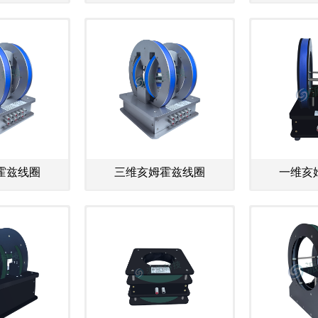
霍兹线圈
三维亥姆霍兹线圈
一维亥