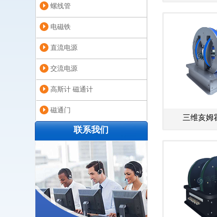
螺线管
电磁铁
直流电源
交流电源
高斯计 磁通计
磁通门
三维亥姆
联系我们