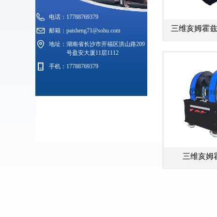
电话：
17788769379
三维亥姆霍
邮箱：
paisheng71@sohu.com
匀发
地址：
湖南省长沙市开福区洪山路209
号盈安大厦11层1112
手机：
17788769379
三维亥姆