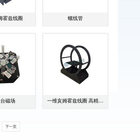
姆霍兹线圈
螺线管
转台磁场
一维亥姆霍兹线圈 高精度
磁场发生器
下一页