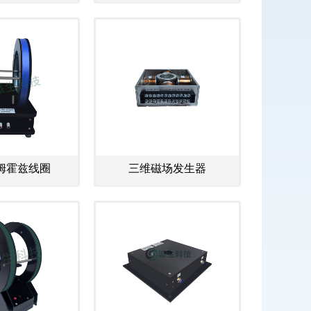
姆霍兹线圈
三维磁场发生器