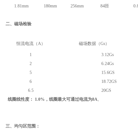
1.81
mm
180
mm
256
mm
84
匝
0.
二
、
磁场检验
恒流电流（
A
）
磁场数据（
Gs
）
1
3.12
Gs
2
6.24
Gs
5
15.6GS
6
18.72GS
6.5
20GS
线圈线性度：
1.0%
，线圈最大可通过电流为
8
A
。
三
、
均匀区范围：