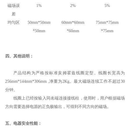
磁场误
1
%
2
%
5
%
差
均匀区
50
mm*
50
mm
60
mm*
60
mm
75
mm*
75
mm
*
50
mm
*
60
mm
*
75
mm
四
、
其他说明：
产品结构为严格按标准亥姆霍兹线圈定型。线圈长宽高为
256
mm*
144
mm*
306
mm ,
净重为
2
Kg
。
最大磁场连续工作不超过
30
分钟。
线圈上已经按输入同名端连接接线柱，使用时，用户根据磁场
方向需要选择电源的正负极输出，可得到不同方向的磁场。
五
、
电器安全性能：