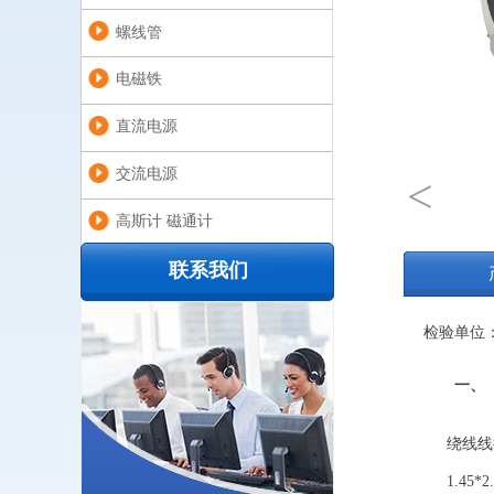
螺线管
电磁铁
直流电源
交流电源
<
高斯计 磁通计
联系我们
磁通门
检验单位
一、
绕线线
1.45*2