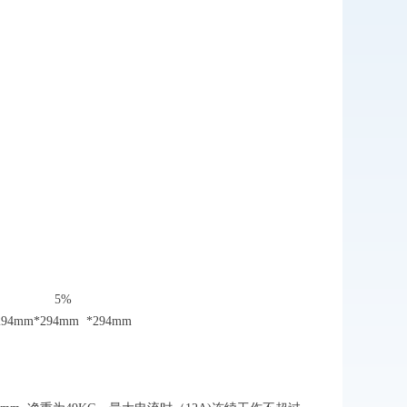
5
%
294
mm*
294
mm
*
294
mm