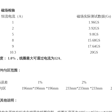
磁场检验
恒流电流（
A
）
磁场实际测试数据
(Gs)
1
1.96GS
2
3.92GS
5
9.8GS
8
15.68GS
9
17.64GS
10.3
20GS
度：
1.0%
，线圈最大可通过电流为
12
A
。
均匀区范围：
场误差
1
%
2
%
匀区
196
mm*
196
mm *
196
mm
233
mm*
233
mm *
233
mm
其他说明：