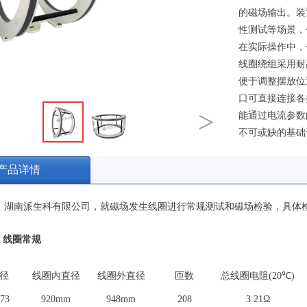
的磁场输出。装
性测试等场景，
在实际操作中，
线圈绕组采用耐
便于调整摆放位
口可直接连接各
>
能通过电流参数
不可或缺的基础
产品详情
：湖南派生科有限公司，就磁场发生线圈进行常规测试和磁场检验，具体
线圈常规
径
线圈内直径
线圈外直径
匝数
总线圈电阻
(
20
℃
)
.73
920mm
948mm
208
3.21
Ω