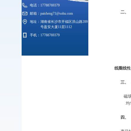
电话：
17788769379
二、
邮箱：
paisheng71@sohu.com
地址：
湖南省长沙市开福区洪山路209
号盈安大厦11层1112
手机：
17788769379
线圈线性
三、
磁
均
四、